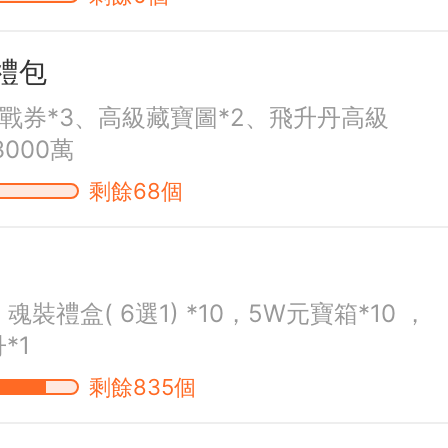
禮包
戰券*3、高級藏寶圖*2、飛升丹高級
3000萬
剩餘68個
魂裝禮盒( 6選1) *10，5W元寶箱*10 ，
*1
剩餘835個