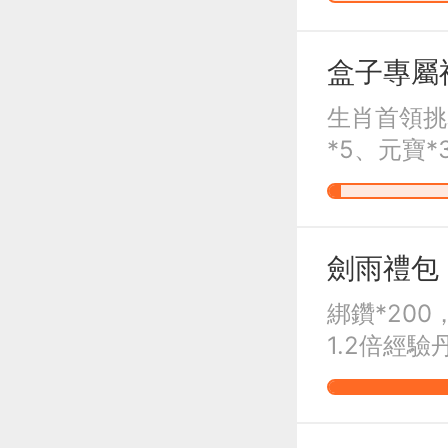
盒子專屬
生肖首領挑
*5、元寶*
劍雨禮包
綁鑽*200，
1.2倍經驗丹