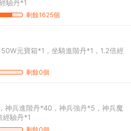
倍經驗丹*1
剩餘1625個
，50W元寶箱*1，坐騎進階丹*1，1.2倍經
剩餘0個
0，神兵進階丹*40，神兵強丹*5，神兵魔
2倍經驗丹*1
剩餘0個