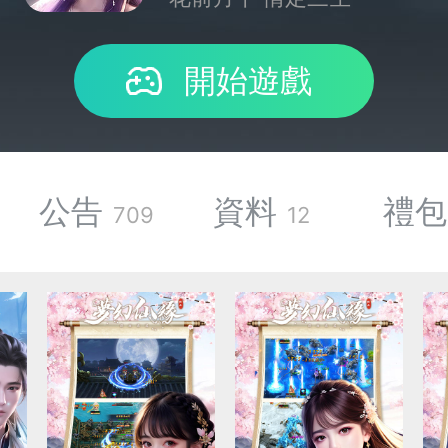
開始遊戲
公告
資料
禮包
709
12