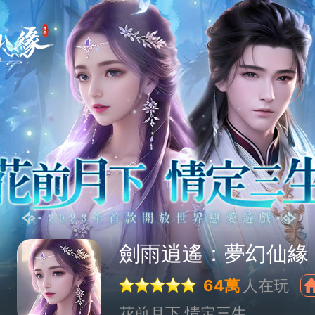
劍雨逍遙：夢幻仙緣
64萬
人在玩
花前月下 情定三生