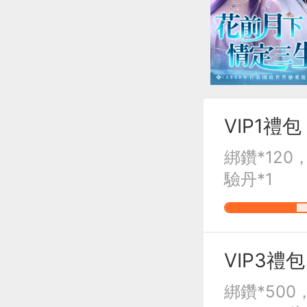
VIP1禮包
綁鑽*120
驗丹*1
VIP3禮包
綁鑽*50