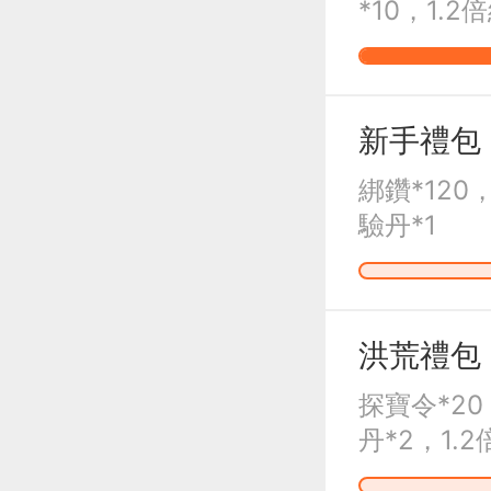
*10，1.2
新手禮包
綁鑽*120
驗丹*1
洪荒禮包
探寶令*2
丹*2，1.